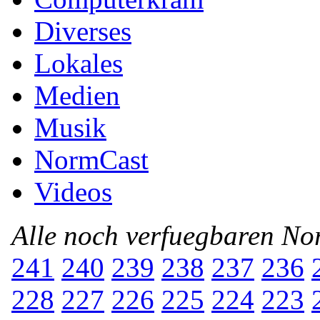
Diverses
Lokales
Medien
Musik
NormCast
Videos
Alle noch verfuegbaren N
241
240
239
238
237
236
228
227
226
225
224
223