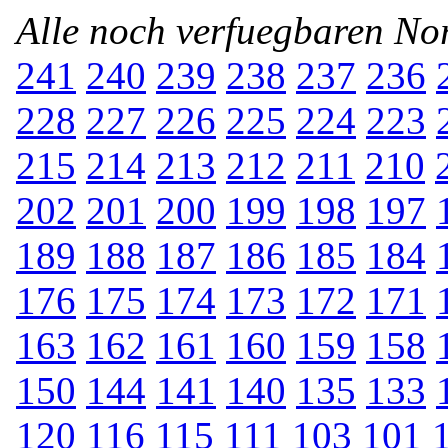
Alle noch verfuegbaren N
241
240
239
238
237
236
228
227
226
225
224
223
215
214
213
212
211
210
202
201
200
199
198
197
189
188
187
186
185
184
176
175
174
173
172
171
163
162
161
160
159
158
150
144
141
140
135
133
120
116
115
111
103
101