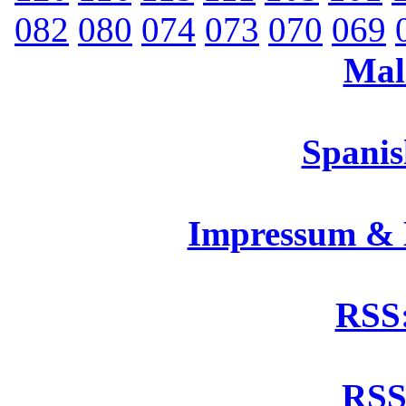
082
080
074
073
070
069
Mal
Spanis
Impressum &
RSS:
RSS