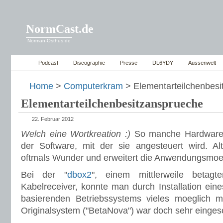
NormCast.de
Norman-Osthus.de
Podcast
Discographie
Presse
DL6YDY
Aussenwelt
Home
>
Computerkram
> Elementarteilchenbes
Elementarteilchenbesitzansprueche
22. Februar 2012
Welch eine Wortkreation :)
So manche Hardware 
der Software, mit der sie angesteuert wird. Alt
oftmals Wunder und erweitert die Anwendungsmo
Bei der "
dbox2
", einem mittlerweile betagte
Kabelreceiver, konnte man durch Installation eines
basierenden Betriebssystems vieles moeglich m
Originalsystem ("BetaNova") war doch sehr einge