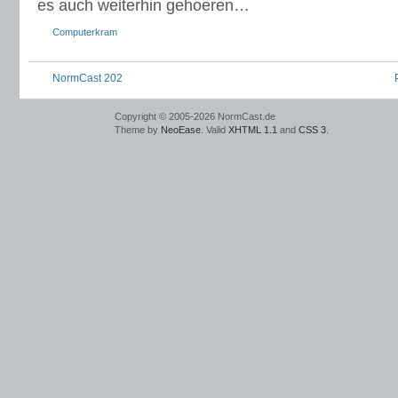
es auch weiterhin gehoeren…
Computerkram
NormCast 202
Copyright © 2005-2026 NormCast.de
Theme by
NeoEase
. Valid
XHTML 1.1
and
CSS 3
.