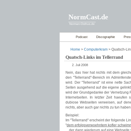
NormCast.de
Norman-Osthus.de
Podcast
Discographie
Pres
Home
>
Computerkram
> Quatsch-Link
Quatsch-Links im Tellerrand
2. Juli 2008
Nein, das hier hat nichts mit dem glei
den "Tellerrand"-Bereich im Adminfenste
wird. Der "Tellerrand" ist eine nette S
Seiten ausgehend auf die eigene gelinkt
wird der Grundgedanke der Vernetzung Re
Internetseiten. In letzter Zeit haeufe
dubiose Webseiten verweisen, auf den
nichts, aber auch gar nichts zu tun haben
Beispiel:
Im "Tellerrand" erscheint der folgende Lin
"
dem erfolgsverwoehntem kofler schwimme
…der dann wiederum auf eine Webseite ver