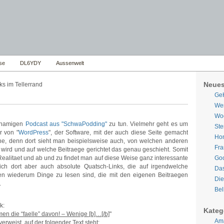
se
DL6YDY
Aussenwelt
Neues
s im Tellerrand
Ge
Wer
Woe
chnamigen
Podcast aus "SchwaPodding"
zu tun. Vielmehr geht es um
Ste
r von "
WordPress
", der Software, mit der auch diese Seite gemacht
Hom
ache, denn dort sieht man beispielsweise auch, von welchen anderen
Fra
 wird und auf welche Beitraege gerichtet das genau geschieht. Somit
alitaet und ab und zu findet man auf diese Weise ganz interessante
Goo
n sich dort aber auch absolute Quatsch-Links, die auf irgendwelche
Da
en wiederum Dinge zu lesen sind, die mit den eigenen Beitraegen
Die
.
Bel
k:
Kateg
n die “faelle” davon! – Wenige [b]…[/b]
"
Ama
weist, auf der folgender Text steht: