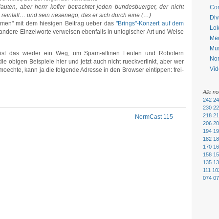
auten, aber herrr kofler betrachtet jeden bundesbuerger, der nicht
Co
: reinfall… und sein riesenego, das er sich durch eine (…)
Div
immen" mit dem hiesigen Beitrag ueber das
"Brings"-Konzert auf dem
Lok
, andere Einzelworte verweisen ebenfalls in unlogischer Art und Weise
Me
Mu
h ist das wieder ein Weg, um Spam-affinen Leuten und Robotern
No
obigen Beispiele hier und jetzt auch nicht rueckverlinkt, aber wer
Vid
oechte, kann ja die folgende Adresse in den Browser eintippen: frei-
Alle n
242
24
230
22
218
21
NormCast 115
206
20
194
19
182
18
170
16
158
15
135
13
111
10
074
07