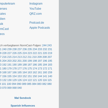
mputerkram
Instagram
erses
YouTube
ales
QRZ.com
dien
Podcast.de
sik
Apple Podcasts
rmCast
eos
och verfuegbaren NormCast-Folgen:
244
243
1
240
239
238
237
236
235
234
233
232
231
9
228
227
226
225
224
223
222
221
220
219
7
216
215
214
213
212
211
210
209
208
207
5
204
203
202
201
200
199
198
197
196
195
3
192
191
190
189
188
187
186
185
184
183
1
180
179
178
177
176
175
174
173
172
171
9
168
167
166
165
164
163
162
161
160
159
7
156
155
154
153
152
151
150
144
141
140
3
132
130
129
126
124
122
121
120
116
115
3
101
100
094
090
089
085
084
083
082
080
3
070
069
068
040
Mal Sondock
Spanish Influences