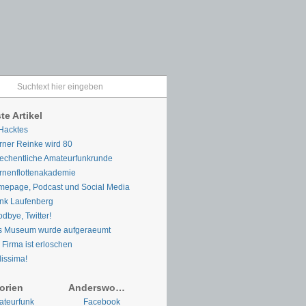
te Artikel
Hacktes
ner Reinke wird 80
chentliche Amateurfunkrunde
rnenflottenakademie
epage, Podcast und Social Media
nk Laufenberg
dbye, Twitter!
s Museum wurde aufgeraeumt
 Firma ist erloschen
lissima!
orien
Anderswo…
teurfunk
Facebook