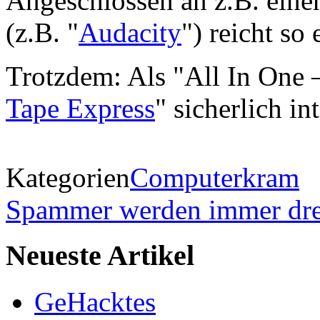
Angeschlossen an z.B. eine
(z.B. "
Audacity
") reicht so 
Trotzdem: Als "All In One –
Tape Express
" sicherlich i
Kategorien
Computerkram
Spammer werden immer dre
Neueste Artikel
GeHacktes