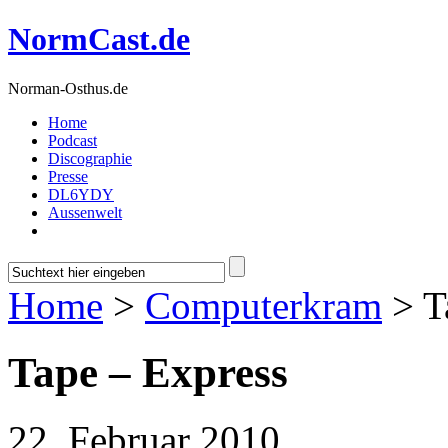
NormCast.de
Norman-Osthus.de
Home
Podcast
Discographie
Presse
DL6YDY
Aussenwelt
Home
>
Computerkram
> T
Tape – Express
22. Februar 2010