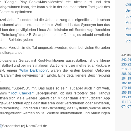
r "Google Play Books/Music/Movies" etc. nicht nutzt und den
Co
ts abgewinnen kann, der kann sich in der neumodischen Taetigkeit des
Div
Geraet zu optimieren.
Lok
rzel ziehen", sondern ist die Uebersetzung des eigentlich auch schon
Me
er stammt wiederum aus der Linux-Welt und ist das Synonym fuer das
Mu
fuer den priviligierten Linux-Administrator mit Sonderzugriffsrechten
 "Befreiung" des z.B. Smartphones oder Tablets, es erlaubt erweiterte
No
ichen Betriebssystem.
Vid
rosser Vorsicht in die Tat umgesetzt werden, denn bei vielen Geraeten
stellergarantie!
Alle n
242
24
d-basiertes Geraet mit Root-Funktionen auszustatten, ist die kleine
230
22
 installiert und beim erstmaligen Start offeriert sie mehrere, anklickbare
218
21
ekt, einem "
Wiko Darkmoon
", waren die ersten beiden Optionen
206
20
"Barahir" den gewuenschten Erfolg. Eine detailliertere Beschreibung
194
19
k
.
182
18
170
16
wendung, "SuperSU", mit. Das muss so sein. Tut aber auch nicht weh.
158
15
ramm "
Root Checker
" ueberpruefen, ob das "Rooten" des Handys
135
13
ffnen sich viele weitere Spielfelder. Mit der dann erst nutzbaren App
111
10
ungewuenschten Apps deinstallieren oder verschieben oder einfrieren,
074
07
mtsicherung (und deren Ruecksicherung) des Systems, welche auch
durchgefuehrt werden sollte. Weitere Informationen und Anleitungen