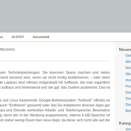
se
DL6YDY
Aussenwelt
Neues
 Wurzelns
Ge
Wer
Woe
euen Technikspielzeugen. Sie koennen Spass machen und vieles
Ste
serst nervend sein, wenn sie nicht richtig funktionieren – oder mehr
Hom
te Laptops sind oftmals vollgestopft mit Software, die man eigentlich
Fra
 aufbaut und hinterlaesst und die ggf. das System ausbremst. Das ist
Goo
Da
 auf Linux basierende Google-Betriebssystem "Android" oftmals so
Die
(auch "Einfrieren" genannt) oder das De-Installieren diverser Apps gar
Apps und Dienste wertvollen Arbeits- und Telefonspeicher. Besonders
Bel
app, denn der in der Werbung angepriesene, interne 4-GB-Speicher ist
sst daher wenig Raum fuer neue Apps, da diese sich nicht alle auf die
Kateg
Ama