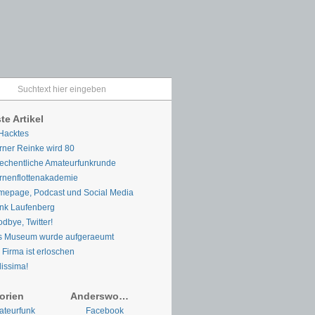
te Artikel
Hacktes
ner Reinke wird 80
chentliche Amateurfunkrunde
rnenflottenakademie
epage, Podcast und Social Media
nk Laufenberg
dbye, Twitter!
s Museum wurde aufgeraeumt
 Firma ist erloschen
lissima!
orien
Anderswo…
teurfunk
Facebook