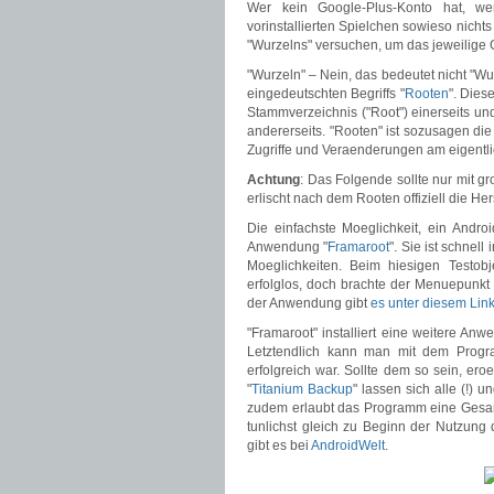
Wer kein Google-Plus-Konto hat, we
vorinstallierten Spielchen sowieso nich
"Wurzelns" versuchen, um das jeweilige 
"Wurzeln" – Nein, das bedeutet nicht "Wu
eingedeutschten Begriffs "
Rooten
". Dies
Stammverzeichnis ("Root") einerseits und 
andererseits. "Rooten" ist sozusagen die
Zugriffe und Veraenderungen am eigentl
Achtung
: Das Folgende sollte nur mit g
erlischt nach dem Rooten offiziell die Her
Die einfachste Moeglichkeit, ein Androi
Anwendung "
Framaroot
". Sie ist schnell
Moeglichkeiten. Beim hiesigen Testobj
erfolglos, doch brachte der Menuepunkt 
der Anwendung gibt
es unter diesem Lin
"Framaroot" installiert eine weitere An
Letztendlich kann man mit dem Prog
erfolgreich war. Sollte dem so sein, eroe
"
Titanium Backup
" lassen sich alle (!) 
zudem erlaubt das Programm eine Gesa
tunlichst gleich zu Beginn der Nutzung 
gibt es bei
AndroidWelt
.