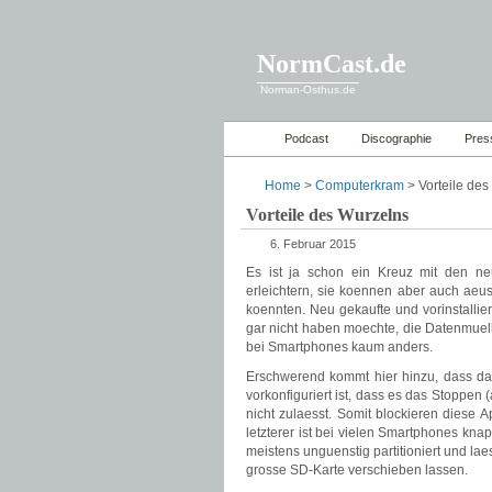
NormCast.de
Norman-Osthus.de
Podcast
Discographie
Pres
Home
>
Computerkram
> Vorteile des
Vorteile des Wurzelns
6. Februar 2015
Es ist ja schon ein Kreuz mit den n
erleichtern, sie koennen aber auch aeus
koennten. Neu gekaufte und vorinstallier
gar nicht haben moechte, die Datenmuell
bei Smartphones kaum anders.
Erschwerend kommt hier hinzu, dass das
vorkonfiguriert ist, dass es das Stoppen 
nicht zulaesst. Somit blockieren diese 
letzterer ist bei vielen Smartphones kn
meistens unguenstig partitioniert und lae
grosse SD-Karte verschieben lassen.