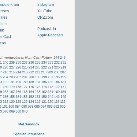
mputerkram
Instagram
erses
YouTube
ales
QRZ.com
dien
Podcast.de
sik
Apple Podcasts
rmCast
eos
och verfuegbaren NormCast-Folgen:
244
243
1
240
239
238
237
236
235
234
233
232
231
9
228
227
226
225
224
223
222
221
220
219
7
216
215
214
213
212
211
210
209
208
207
5
204
203
202
201
200
199
198
197
196
195
3
192
191
190
189
188
187
186
185
184
183
1
180
179
178
177
176
175
174
173
172
171
9
168
167
166
165
164
163
162
161
160
159
7
156
155
154
153
152
151
150
144
141
140
3
132
130
129
126
124
122
121
120
116
115
3
101
100
094
090
089
085
084
083
082
080
3
070
069
068
040
Mal Sondock
Spanish Influences