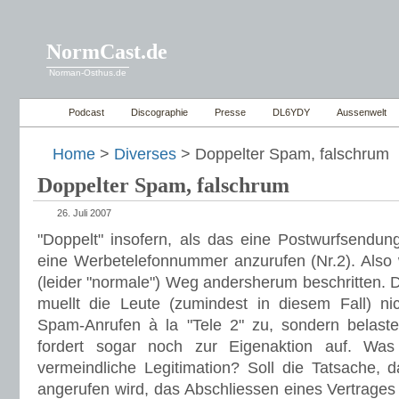
NormCast.de
Norman-Osthus.de
Podcast
Discographie
Presse
DL6YDY
Aussenwelt
Home
>
Diverses
> Doppelter Spam, falschrum
Doppelter Spam, falschrum
26. Juli 2007
"Doppelt" insofern, als das eine Postwurfsendung
eine Werbetelefonnummer anzurufen (Nr.2). Also w
(leider "normale") Weg andersherum beschritten. 
muellt die Leute (zumindest in diesem Fall) ni
Spam-Anrufen à la "Tele 2" zu, sondern belast
fordert sogar noch zur Eigenaktion auf. Was
vermeindliche Legitimation? Soll die Tatsache, d
angerufen wird, das Abschliessen eines Vertrages 