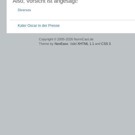
Also, Vorsicht ist angesagt!
Diverses
Kater Oscar in der Presse
Copyright © 2005-2026 NormCast.de
Theme by
NeoEase
. Valid
XHTML 1.1
and
CSS 3
.