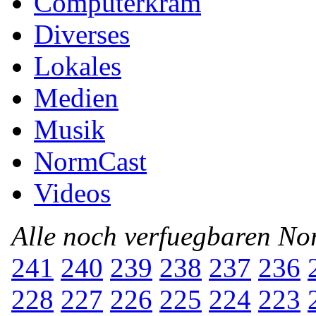
Computerkram
Diverses
Lokales
Medien
Musik
NormCast
Videos
Alle noch verfuegbaren N
241
240
239
238
237
236
228
227
226
225
224
223