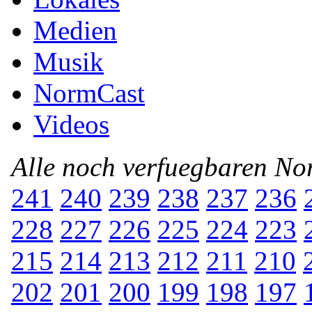
Medien
Musik
NormCast
Videos
Alle noch verfuegbaren N
241
240
239
238
237
236
228
227
226
225
224
223
215
214
213
212
211
210
202
201
200
199
198
197