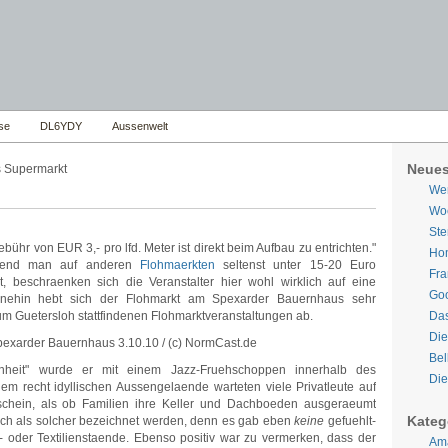
se
DL6YDY
Aussenwelt
Neues
 Supermarkt
Wer
Woe
Ste
ebühr von EUR 3,- pro lfd. Meter ist direkt beim Aufbau zu entrichten."
Hom
rend man auf anderen
Flohmaerkten
seltenst unter 15-20 Euro
Fra
, beschraenken sich die Veranstalter hier wohl wirklich auf eine
Goo
hnehin hebt sich der Flohmarkt am Spexarder Bauernhaus sehr
m Guetersloh stattfindenen Flohmarktveranstaltungen ab.
Da
Die
Bel
nheit" wurde er mit einem Jazz-Fruehschoppen innerhalb des
Die
em recht idyllischen Aussengelaende warteten viele Privatleute auf
nschein, als ob Familien ihre Keller und Dachboeden ausgeraeumt
Kateg
auch als solcher bezeichnet werden, denn es gab eben
keine
gefuehlt-
- oder Textilienstaende. Ebenso positiv war zu vermerken, dass der
Ama