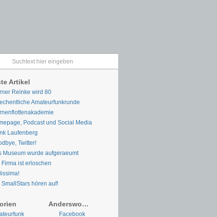
te Artikel
ner Reinke wird 80
chentliche Amateurfunkrunde
rnenflottenakademie
epage, Podcast und Social Media
nk Laufenberg
dbye, Twitter!
s Museum wurde aufgeraeumt
 Firma ist erloschen
lissima!
 SmallStars hören auf!
orien
Anderswo…
teurfunk
Facebook