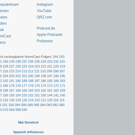
mputerkram
Instagram
erses
YouTube
ales
QRZ.com
dien
Podcast.de
sik
Apple Podcasts
rmCast
Podyssey
eos
och verfuegbaren NormCast-Folgen:
244
243
1
240
239
238
237
236
235
234
233
232
231
9
228
227
226
225
224
223
222
221
220
219
7
216
215
214
213
212
211
210
209
208
207
5
204
203
202
201
200
199
198
197
196
195
3
192
191
190
189
188
187
186
185
184
183
1
180
179
178
177
176
175
174
173
172
171
9
168
167
166
165
164
163
162
161
160
159
7
156
155
154
153
152
151
150
144
141
140
3
132
130
129
126
124
122
121
120
116
115
3
101
100
094
090
089
085
084
083
082
080
3
070
069
068
040
Mal Sondock
Spanish Influences