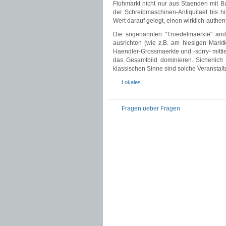
Flohmarkt nicht nur aus Staenden mit B
der Schreibmaschinen-Antiquitaet bis h
Wert darauf gelegt, einen wirklich-authe
Die sogenannten "Troedelmaerkte" ande
ausrichten (wie z.B. am hiesigen Markt
Haendler-Grossmaerkte und -sorry- mittle
das Gesamtbild dominieren. Sicherlich
klassischen Sinne sind solche Veranstal
Lokales
Fragen ueber Fragen