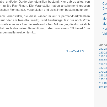
aby- und/oder Garderobenutensilien bestand. Hier gab es alles, von
Co
in zu Blu-Ray-Filmen. Die Veranstalter haben anscheinend grossen
Div
ntischen Flohmarkt zu veranstalten und es ist ihnen bestens gelungen.
Lok
rer Veranstalter, die diese wiederum auf Supermarktparkplaetzen
Me
kauf oder am Real-Kaufmarkt), sind heutzutage fast nur noch Profi-
Mu
rweile eher was fuer die auslaendischen Mitbuerger, die dort wirklich
 hat auch das seine Berechtigung, aber von einem "Flohmarkt" im
No
tungen meilenweit entfernt…
Vid
Alle n
242
24
NormCast 172
230
22
218
21
206
20
194
19
182
18
170
16
158
15
135
13
111
10
074
07