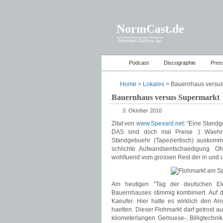
NormCast.de
Norman-Osthus.de
Podcast
Discographie
Pres
Home
>
Lokales
> Bauernhaus versus
Bauernhaus versus Supermarkt
3. Oktober 2010
Zitat von
www.Spexard.net
: "Eine Standg
DAS sind doch mal Preise :) Waeh
Standgebuehr (Tapeziertisch) auskommt
schlichte Aufwandsentschaedigung. O
wohltuend vom grossen Rest der in und u
Am heutigen "Tag der deutschen Ei
Bauernhauses stimmig kombiniert. Auf d
Kaeufer. Hier hatte es wirklich den A
haetten. Dieser Flohmarkt darf getrost 
kilometerlangen Gemuese-, Billigtechnik