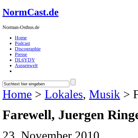
NormCast.de
Norman-Osthus.de
Home
Podcast
Discographie
Presse
DL6YDY
Aussenwelt
Home
>
Lokales
,
Musik
> F
Farewell, Juergen Ringe
23. November 2010