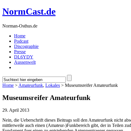
NormCast.de
Norman-Osthus.de
Home
Podcast
Discographie
Presse
DL6YDY
Aussenwelt
Home
>
Amateurfunk
,
Lokales
> Museumsreifer Amateurfunk
Museumsreifer Amateurfunk
29. April 2013
Nein, die Ueberschrift dieses Beitrags soll den Amateurfunk nicht
mittlerweile auch einen (Amateur-)Funkbereich gibt, der in Teilen zu
Fundament fuer einen zu entstehenden Antennentraeger gegossen.