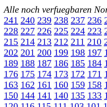
Alle noch verfuegbaren N
241
240
239
238
237
236
228
227
226
225
224
223
215
214
213
212
211
210
202
201
200
199
198
197
189
188
187
186
185
184
176
175
174
173
172
171
163
162
161
160
159
158
150
144
141
140
135
133
120
116
115
111
103
101