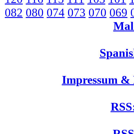
082
080
074
073
070
069
Mal
Spanis
Impressum &
RSS:
RSS