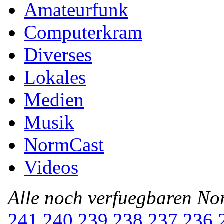
Amateurfunk
Computerkram
Diverses
Lokales
Medien
Musik
NormCast
Videos
Alle noch verfuegbaren N
241
240
239
238
237
236