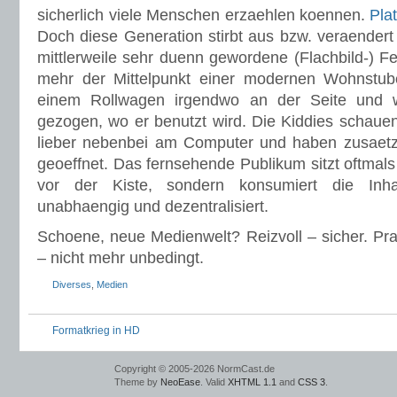
sicherlich viele Menschen erzaehlen koennen.
Doch diese Generation stirbt aus bzw. veraendert 
mittlerweile sehr duenn gewordene (Flachbild-) F
mehr der Mittelpunkt einer modernen Wohnstube
einem Rollwagen irgendwo an der Seite und w
gezogen, wo er benutzt wird. Die Kiddies schauen 
lieber nebenbei am Computer und haben zusaetzl
geoeffnet. Das fernsehende Publikum sitzt oftmal
vor der Kiste, sondern konsumiert die Inhalte
unabhaengig und dezentralisiert.
Schoene, neue Medienwelt? Reizvoll – sicher. Pra
– nicht mehr unbedingt.
Diverses
,
Medien
Formatkrieg in HD
Copyright © 2005-2026 NormCast.de
Theme by
NeoEase
. Valid
XHTML 1.1
and
CSS 3
.