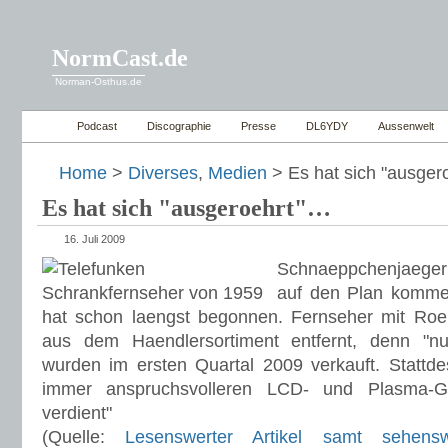
NormCast.de
Norman-Osthus.de
Podcast
Discographie
Presse
DL6YDY
Aussenwelt
Home
>
Diverses
,
Medien
> Es hat sich "ausger
Es hat sich "ausgeroehrt"…
16. Juli 2009
Schnaeppchenjaeger
auf den Plan komme
hat schon laengst begonnen. Fernseher mit Roe
aus dem Haendlersortiment entfernt, denn "n
wurden im ersten Quartal 2009 verkauft. Stattde
immer anspruchsvolleren LCD- und Plasma-G
verdient"
(Quelle:
Lesenswerter Artikel samt sehensw