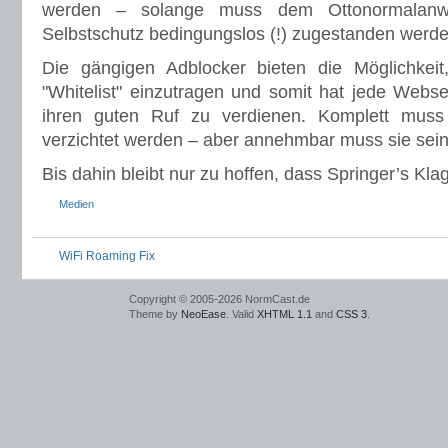
werden – solange muss dem Ottonormalanw
Selbstschutz bedingungslos (!) zugestanden werde
Die gängigen Adblocker bieten die Möglichkeit,
"Whitelist" einzutragen und somit hat jede Websei
ihren guten Ruf zu verdienen. Komplett muss
verzichtet werden – aber annehmbar muss sie sein
Bis dahin bleibt nur zu hoffen, dass Springer’s K
Medien
WiFi Roaming Fix
Copyright © 2005-2026 NormCast.de
Theme by
NeoEase
. Valid
XHTML 1.1
and
CSS 3
.