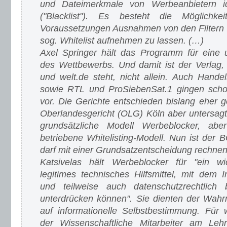
und Dateimerkmale von Werbeanbietern ide
("Blacklist"). Es besteht die Möglichke
Voraussetzungen Ausnahmen von den Filtern 
sog. Whitelist aufnehmen zu lassen. (…)
Axel Springer hält das Programm für eine 
des Wettbewerbs. Und damit ist der Verlag, d
und welt.de steht, nicht allein. Auch Handel
sowie RTL und ProSiebenSat.1 gingen sch
vor. Die Gerichte entschieden bislang eher 
Oberlandesgericht (OLG) Köln aber untersag
grundsätzliche Modell Werbeblocker, ab
betriebene Whitelisting-Modell. Nun ist de
darf mit einer Grundsatzentscheidung rechnen
Katsivelas hält Werbeblocker für "ein wi
legitimes technisches Hilfsmittel, mit dem I
und teilweise auch datenschutzrechtlich
unterdrücken können". Sie dienten der Wah
auf informationelle Selbstbestimmung. Für 
der Wissenschaftliche Mitarbeiter am Lehrs