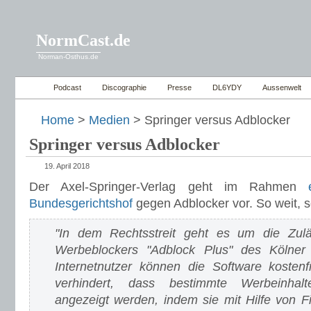
NormCast.de
Norman-Osthus.de
Podcast
Discographie
Presse
DL6YDY
Aussenwelt
Home
>
Medien
> Springer versus Adblocker
Springer versus Adblocker
19. April 2018
Der Axel-Springer-Verlag geht im Rahmen
Bundesgerichtshof
gegen Adblocker vor. So weit, s
"In dem Rechtsstreit geht es um die Zuläs
Werbeblockers "Adblock Plus" des Kölne
Internetnutzer können die Software kostenf
verhindert, dass bestimmte Werbeinhalt
angezeigt werden, indem sie mit Hilfe von Fi