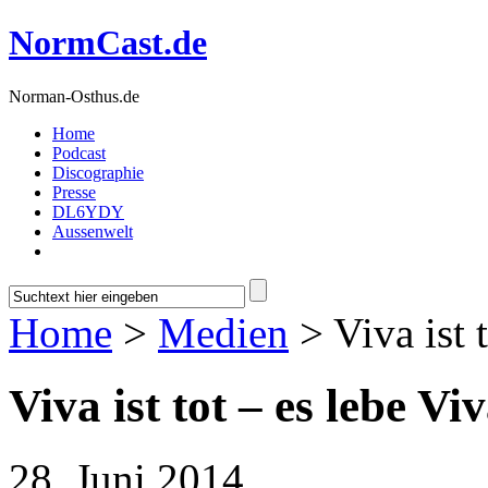
NormCast.de
Norman-Osthus.de
Home
Podcast
Discographie
Presse
DL6YDY
Aussenwelt
Home
>
Medien
> Viva ist 
Viva ist tot – es lebe Vi
28. Juni 2014