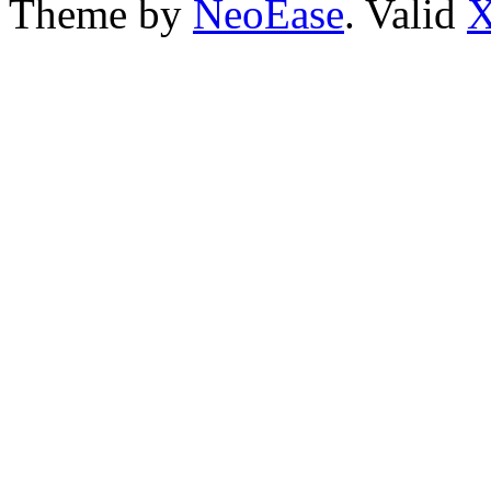
Theme by
NeoEase
. Valid
X