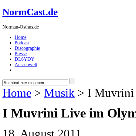
NormCast.de
Norman-Osthus.de
Home
Podcast
Discographie
Presse
DL6YDY
Aussenwelt
Home
>
Musik
> I Muvrini
I Muvrini Live im Olym
18. August 2011