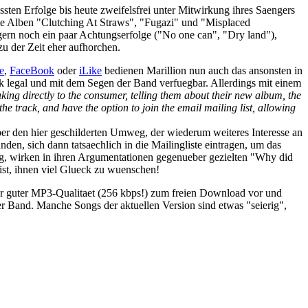
essten Erfolge bis heute zweifelsfrei unter Mitwirkung ihres Saengers
e Alben "Clutching At Straws", "Fugazi" und "Misplaced
rn noch ein paar Achtungserfolge ("No one can", "Dry land"),
zu der Zeit eher aufhorchen.
e
,
FaceBook
oder
iLike
bedienen Marillion nun auch das ansonsten in
 legal und mit dem Segen der Band verfuegbar. Allerdings mit einem
ng directly to the consumer, telling them about their new album, the
he track, and have the option to join the email mailing list, allowing
eber den hier geschilderten Umweg, der wiederum weiteres Interesse an
den, sich dann tatsaechlich in die Mailingliste eintragen, um das
Weg, wirken in ihren Argumentationen gegenueber gezielten "Why did
 ist, ihnen viel Glueck zu wuenschen!
ehr guter MP3-Qualitaet (256 kbps!) zum freien Download vor und
r Band. Manche Songs der aktuellen Version sind etwas "seierig",