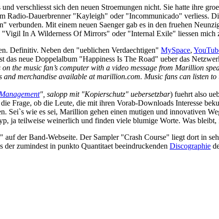
s und verschliesst sich den neuen Stroemungen nicht. Sie hatte ihre gro
em Radio-Dauerbrenner "Kayleigh" oder "Incommunicado" verliess. Di
" verbunden. Mit einem neuen Saenger gab es in den fruehen Neunzige
"Vigil In A Wilderness Of Mirrors" oder "Internal Exile" liessen mich 
n. Definitiv. Neben den "ueblichen Verdaechtigen"
MySpace
,
YouTub
ist das neue Doppelalbum "Happiness Is The Road" ueber das Netzwerk
n the music fan’s computer with a video message from Marillion speaki
s and merchandise available at marillion.com. Music fans can listen to t
s Management
", salopp mit "Kopierschutz" uebersetzbar
) fuehrt also u
 die Frage, ob die Leute, die mit ihren Vorab-Downloads Interesse bekun
en. Sei`s wie es sei, Marillion gehen einen mutigen und innovativen 
typ, ja teilweise weinerlich und finden viele blumige Worte. Was bleibt,
au" auf der Band-Webseite. Der Sampler "Crash Course" liegt dort in s
us der zumindest in punkto Quantitaet beeindruckenden
Discographie
de