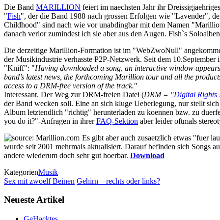
Die Band
MARILLION
feiert im naechsten Jahr ihr Dreissigjaehrige
"
Fish
", der die Band 1988 nach grossen Erfolgen wie "Lavender", d
Childhood" sind nach wie vor unabdingbar mit dem Namen "Marillion
danach verlor zumindest ich sie aber aus den Augen. Fish`s Soloalben 
Die derzeitige Marillion-Formation ist im "WebZwoNull" angekomme
der Musikindustrie verhasste P2P-Netzwerk. Seit dem 10.September 
"Kniff": "
Having downloaded a song, an interactive window appears o
band’s latest news, the forthcoming Marillion tour and all the product
access to a DRM-free version of the track.
"
Interessant. Der Weg zur DRM-freien Datei (
DRM = "
Digital Right
der Band wecken soll. Eine an sich kluge Ueberlegung, nur stellt sich
Album letztendlich "richtig" herunterladen zu koennen bzw. zu duerf
you do it?"-Anfragen in ihrer
FAQ-Sektion
aber leider oftmals stereo
Es gibt aber auch zusaetzlich etwas "fuer l
wurde seit 2001 mehrmals aktualisiert. Darauf befinden sich Songs a
andere wiederum doch sehr gut hoerbar.
Download
Kategorien
Musik
Sex mit zwoelf Beinen
Gehirn – rechts oder links?
Neueste Artikel
GeHacktes