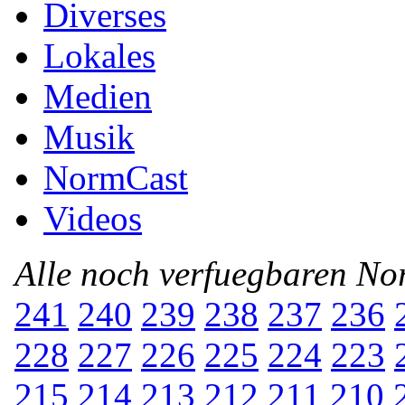
Diverses
Lokales
Medien
Musik
NormCast
Videos
Alle noch verfuegbaren N
241
240
239
238
237
236
228
227
226
225
224
223
215
214
213
212
211
210