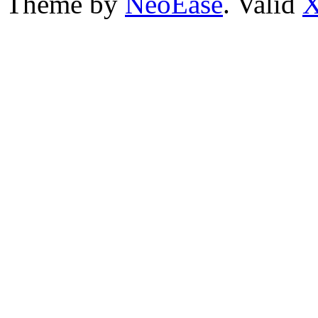
Theme by
NeoEase
. Valid
X