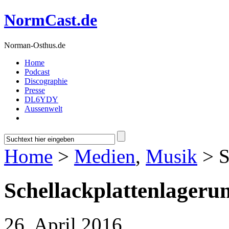
NormCast.de
Norman-Osthus.de
Home
Podcast
Discographie
Presse
DL6YDY
Aussenwelt
Home
>
Medien
,
Musik
> S
Schellackplattenlageru
26. April 2016