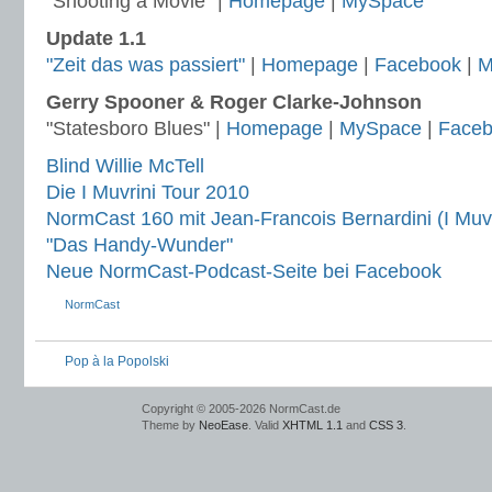
"Shooting a Movie" |
Homepage
|
MySpace
Update 1.1
"Zeit das was passiert"
|
Homepage
|
Facebook
|
M
Gerry Spooner & Roger Clarke-Johnson
"Statesboro Blues" |
Homepage
|
MySpace
|
Face
Blind Willie McTell
Die I Muvrini Tour 2010
NormCast 160 mit Jean-Francois Bernardini (I Muvr
"Das Handy-Wunder"
Neue NormCast-Podcast-Seite bei Facebook
NormCast
Pop à la Popolski
Copyright © 2005-2026 NormCast.de
Theme by
NeoEase
. Valid
XHTML 1.1
and
CSS 3
.