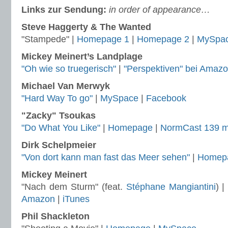
Links zur Sendung:
in order of appearance…
Steve Haggerty & The Wanted
"Stampede" |
Homepage 1
|
Homepage 2
|
MySpa
Mickey Meinert’s Landplage
"Oh wie so truegerisch"
|
"Perspektiven" bei Amaz
Michael Van Merwyk
"Hard Way To go"
|
MySpace
|
Facebook
"Zacky" Tsoukas
"Do What You Like"
|
Homepage
|
NormCast 139 m
Dirk Schelpmeier
"Von dort kann man fast das Meer sehen"
|
Homep
Mickey Meinert
"Nach dem Sturm" (feat.
Stéphane Mangiantini
) 
Amazon
|
iTunes
Phil Shackleton