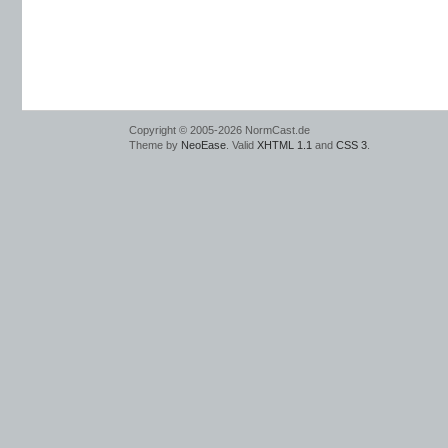
Copyright © 2005-2026 NormCast.de
Theme by
NeoEase
. Valid
XHTML 1.1
and
CSS 3
.