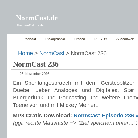
NormCast.de
Norman-Osthus.de
Podcast
Discographie
Presse
DL6YDY
Aussenwelt
Home
>
NormCast
> NormCast 236
NormCast 236
26. November 2016
Ein Spontangespraech mit dem Geistesblitzer
Duebel ueber Analoges und Digitales, Star
Buergerfunk und Podcasting und weitere Them
Toene von und mit Mickey Meinert.
MP3 Gratis-Download:
NormCast Episode 236 v
(ggf. rechte Maustaste => "Ziel speichern unter…")