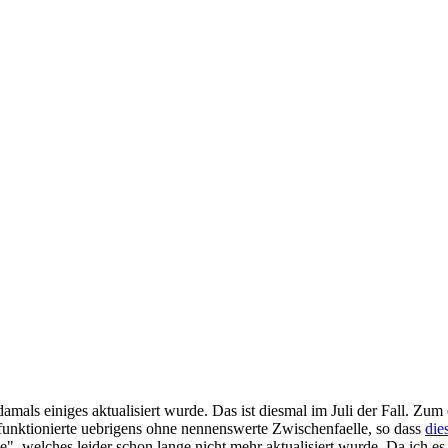
damals einiges aktualisiert wurde. Das ist diesmal im Juli der Fall. Zum 
s funktionierte uebrigens ohne nennenswerte Zwischenfaelle, so dass
die
welches leider schon lange nicht mehr aktualisiert wurde. Da ich es ab