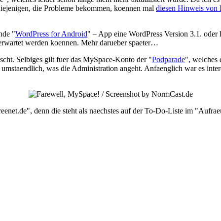
. Diejenigen, die Probleme bekommen, koennen mal
diesen Hinweis von
ende "
WordPress for Android
" – App eine WordPress Version 3.1. oder ho
s erwartet werden koennen. Mehr darueber spaeter…
ht. Selbiges gilt fuer das MySpace-Konto der "
Podparade
", welches 
u umstaendlich, was die Administration angeht. Anfaenglich war es inter
enet.de", denn die steht als naechstes auf der To-Do-Liste im "Aufrae