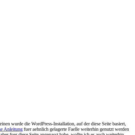
einen wurde die WordPress-Installation, auf der diese Seite basiert,
se Anleitung
fuer aehnlich gelagerte Faelle weiterhin genutzt werden
er fuer diese Seite angepasst habe, wollte ich es auch weiterhin