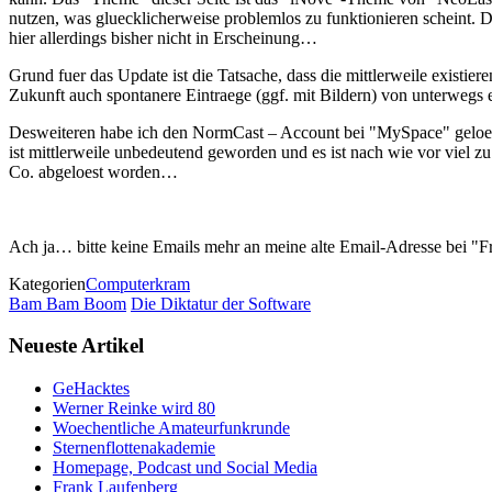
nutzen, was gluecklicherweise problemlos zu funktionieren scheint
hier allerdings bisher nicht in Erscheinung…
Grund fuer das Update ist die Tatsache, dass die mittlerweile existier
Zukunft auch spontanere Eintraege (ggf. mit Bildern) von unterweg
Desweiteren habe ich den NormCast – Account bei "MySpace" geloesc
ist mittlerweile unbedeutend geworden und es ist nach wie vor viel z
Co. abgeloest worden…
Ach ja… bitte keine Emails mehr an meine alte Email-Adresse bei "Fre
Kategorien
Computerkram
Bam Bam Boom
Die Diktatur der Software
Neueste Artikel
GeHacktes
Werner Reinke wird 80
Woechentliche Amateurfunkrunde
Sternenflottenakademie
Homepage, Podcast und Social Media
Frank Laufenberg