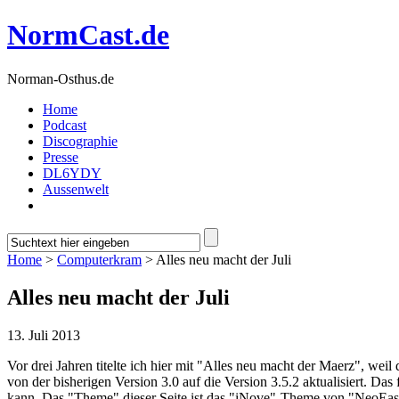
NormCast.de
Norman-Osthus.de
Home
Podcast
Discographie
Presse
DL6YDY
Aussenwelt
Home
>
Computerkram
> Alles neu macht der Juli
Alles neu macht der Juli
13. Juli 2013
Vor drei Jahren titelte ich hier mit "Alles neu macht der Maerz", weil 
von der bisherigen Version 3.0 auf die Version 3.5.2 aktualisiert. Da
kann. Das "Theme" dieser Seite ist das "iNove"-Theme von "NeoEase", 