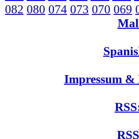
082
080
074
073
070
069
Mal
Spanis
Impressum &
RSS:
RSS