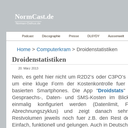
NormCast.de
Norman-Osthus.de
Podcast
Discographie
Presse
DL6YDY
Aussenwelt
Home
>
Computerkram
> Droidenstatistiken
Droidenstatistiken
20. März 2013
Nein, es geht hier nicht um R2D2’s oder C3PO’s 
um eine kluge Form der Kostenkontrolle fuer
basierten Smartphones. Die App "
Droidstats
"
Gespraechs-, Daten- und SMS-Kosten im Blic
einmalig konfiguriert werden (Datenlimit, F
Abrechnungszyklus) und zeigt danach sehr 
Restvolumen jeweils noch fuer z.B. den Rest d
Einfach, funktionell und gelungen. Auch in Deutsch