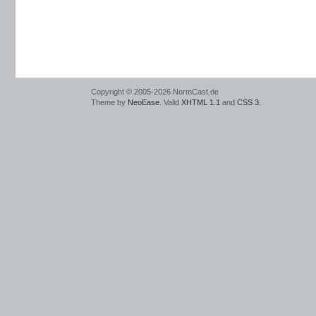
Copyright © 2005-2026 NormCast.de
Theme by
NeoEase
. Valid
XHTML 1.1
and
CSS 3
.