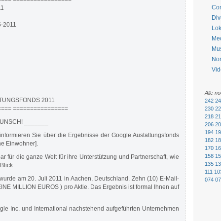
Co
11
Div
5-2011
Lok
Me
Mu
No
Vid
Alle n
TUNGSFONDS 2011
242
24
=== ================
230
22
218
21
UNSCH! _______
206
20
194
19
h informieren Sie über die Ergebnisse der Google Austattungsfonds
182
18
he Einwohner].
170
16
158
15
bar für die ganze Welt für ihre Unterstützung und Partnerschaft, wie
135
13
Blick
111
10
urde am 20. Juli 2011 in Aachen, Deutschland. Zehn (10) E-Mail-
074
07
NE MILLION EUROS ) pro Aktie. Das Ergebnis ist formal Ihnen auf
e Inc. und International nachstehend aufgeführten Unternehmen