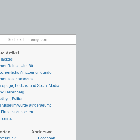
te Artikel
Hacktes
ner Reinke wird 80
chentliche Amateurfunkrunde
rnenflottenakademie
epage, Podcast und Social Media
nk Laufenberg
dbye, Twitter!
s Museum wurde aufgeraeumt
 Firma ist erloschen
lissima!
orien
Anderswo…
teurfunk
Facebook