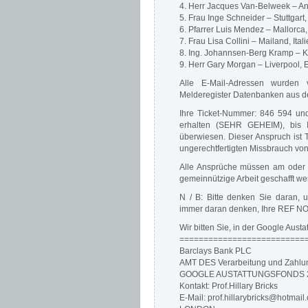
4. Herr Jacques Van-Belweek – An
5. Frau Inge Schneider – Stuttgart
6. Pfarrer Luis Mendez – Mallorca
7. Frau Lisa Collini – Mailand, Ital
8. Ing. Johannsen-Berg Kramp –
9. Herr Gary Morgan – Liverpool, 
Alle E-Mail-Adressen wurden 
Melderegister Datenbanken aus d
Ihre Ticket-Nummer: 846 594 und
erhalten (SEHR GEHEIM), bis I
überwiesen. Dieser Anspruch ist 
ungerechtfertigten Missbrauch vo
Alle Ansprüche müssen am oder v
gemeinnützige Arbeit geschafft w
N / B: Bitte denken Sie daran, 
immer daran denken, Ihre REF NO-
Wir bitten Sie, in der Google Aus
===========================
Barclays Bank PLC
AMT DES Verarbeitung und Zahlu
GOOGLE AUSTATTUNGSFONDS 
Kontakt: Prof.Hillary Bricks
E-Mail: prof.hillarybricks@hotmail