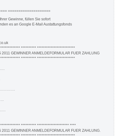
=== ====================
hrer Gewinne, füllen Sie sofort
nden es an Google E-Mail Austattungsfonds
.co.uk
************** ********** *************************
 2011 GEWINNER ANMELDEFORMULAR FUER ZAHLUNG
************** ********** *************************
….
.
……………….
……
…….
************* ********** ********************* ****
 2011 GEWINNER ANMELDEFORMULAR FUER ZAHLUNG.
************** ********** *************************