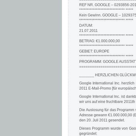
REF NR. GOOGLE – 0293856-20
****************************** *****
Kein Gewinn. GOOGLE – 102937
****************************** *****
DATUM:
21.07.2011
****************************** *****
BETRAG: €1.000.000,00
****************************** *****
GEBIET: EUROPE
****************************** *****
PROGRAMM: GOOGLE AUSSTAT
===========================
_______ HERZLICHEN GLÜCKW
Google International Inc. herzlic
2011 E-Mail-Promo [für europäisc
Google International Inc. ist dank
wir uns auf eine fruchtbare 2011th 
Die Auslosung für das Programm w
Adresse gewann €1.000.000,00 (EI
den 20. Juli 2011 gesendet.
Dieses Programm wurde von Googl
gegründet: