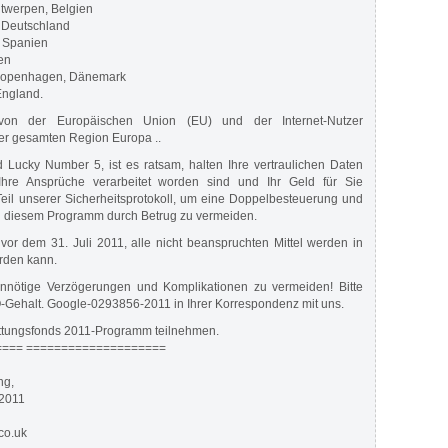
twerpen, Belgien
, Deutschland
, Spanien
ien
 Kopenhagen, Dänemark
England.
von der Europäischen Union (EU) und der Internet-Nutzer
er gesamten Region Europa ..
 Lucky Number 5, ist es ratsam, halten Ihre vertraulichen Daten
hre Ansprüche verarbeitet worden sind und Ihr Geld für Sie
Teil unserer Sicherheitsprotokoll, um eine Doppelbesteuerung und
n diesem Programm durch Betrug zu vermeiden.
or dem 31. Juli 2011, alle nicht beanspruchten Mittel werden in
erden kann.
unnötige Verzögerungen und Komplikationen zu vermeiden! Bitte
Gehalt. Google-0293856-2011 in Ihrer Korrespondenz mit uns.
tattungsfonds 2011-Programm teilnehmen.
=== ====================
ng,
2011
.co.uk