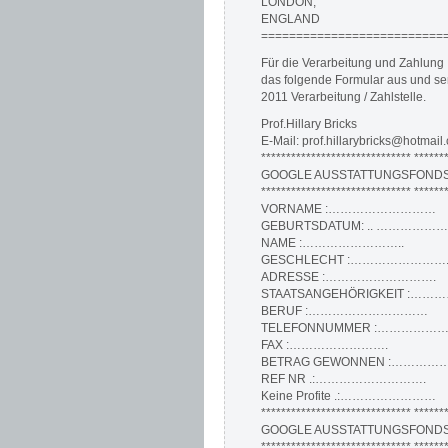
LONDON,
ENGLAND
===========================
Für die Verarbeitung und Zahlung I
das folgende Formular aus und se
2011 Verarbeitung / Zahlstelle.
Prof.Hillary Bricks
E-Mail: prof.hillarybricks@hotmail
****************************** ******
GOOGLE AUSSTATTUNGSFONDS
****************************** ******
VORNAME :………………………
GEBURTSDATUM: .. ………………
NAME :……………………..
GESCHLECHT :……………………
ADRESSE :……………………….
STAATSANGEHÖRIGKEIT :…
BERUF :…………………………
TELEFONNUMMER :……………
FAX :…………………….
BETRAG GEWONNEN :…………
REF NR .:……………………….
Keine Profite .:……………………
****************************** *******
GOOGLE AUSSTATTUNGSFONDS
****************************** ******