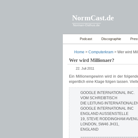
NormCast.de
Norman-Osthus.de
Podcast
Discographie
Pres
Home
>
Computerkram
> Wer wird Mil
Wer wird Millionaer?
22. Juli 2011
Ein Millionengewinn wird in der folgen
eigentlich eine Klage folgen lassen. Vielle
GOOGLE INTERNATIONAL INC.
VOM SCHREIBTISCH
DIE LEITUNG INTERNATIONAL
GOOGLE INTERNATIONAL INC
ENGLAND AUSSENSTELLE
19, STEVE RODDINGHAM AVENU
LONDON, SW46 JH31,
ENGLAND
===========================