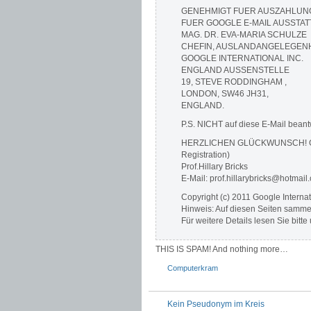
GENEHMIGT FUER AUSZAHLUN
FUER GOOGLE E-MAIL AUSSTA
MAG. DR. EVA-MARIA SCHULZE
CHEFIN, AUSLANDANGELEGENH
GOOGLE INTERNATIONAL INC.
ENGLAND AUSSENSTELLE
19, STEVE RODDINGHAM ,
LONDON, SW46 JH31,
ENGLAND.
P.S. NICHT auf diese E-Mail beantw
HERZLICHEN GLÜCKWUNSCH! G
Registration)
Prof.Hillary Bricks
E-Mail: prof.hillarybricks@hotmail
Copyright (c) 2011 Google Interna
Hinweis: Auf diesen Seiten sammel
Für weitere Details lesen Sie bitt
THIS IS SPAM! And nothing more…
Computerkram
Kein Pseudonym im Kreis