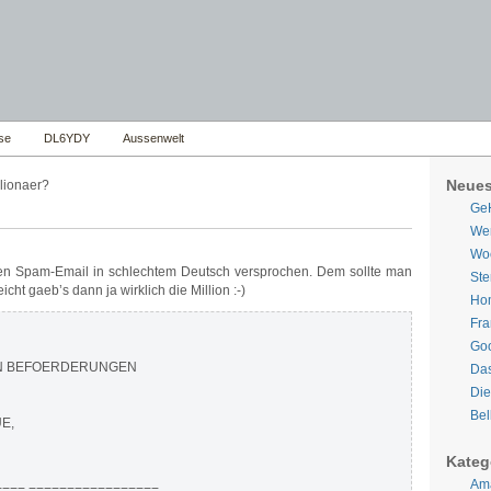
se
DL6YDY
Aussenwelt
Neues
lionaer?
Ge
Wer
Woe
den Spam-Email in schlechtem Deutsch versprochen. Dem sollte man
Ste
icht gaeb’s dann ja wirklich die Million :-)
Hom
Fra
Goo
EN BEFOERDERUNGEN
Da
Die
Bel
E,
Kateg
Ama
=== =================