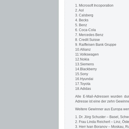
1. Microsoft Incoporation
2. Aol
3. Calsberg
4. Becks
5. Benz
6. Coca-Cola
7. Mercedes Benz
8. Credit Suisse
9. Raiffeisen Bank Gruppe
10.Allianz
11.Volkswagen
12.Nokia
13.Siemens
14.Blackberry
15.Sony
16.Hyundai
17.Toyota
18.Adidas
Alle E-Mail-Adressen wurden dur
Adresse ist eine der zehn Gewinn
Weitere Gewinner aus Europa werd
1. Dr. Jörg Schuster – Basel, Schw
2. Frau Linda Reichert – Linz, Öste
3. Herr Ivan Boranov – Moskau, R