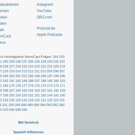
mputerkram
Instagram
erses
YouTube
ales
QRZ.com
dien
Podcast.de
sik
Apple Podcasts
rmCast
eos
och verfuegbaren NormCast-Folgen:
244
243
1
240
239
238
237
236
235
234
233
232
231
9
228
227
226
225
224
223
222
221
220
219
7
216
215
214
213
212
211
210
209
208
207
5
204
203
202
201
200
199
198
197
196
195
3
192
191
190
189
188
187
186
185
184
183
1
180
179
178
177
176
175
174
173
172
171
9
168
167
166
165
164
163
162
161
160
159
7
156
155
154
153
152
151
150
144
141
140
3
132
130
129
126
124
122
121
120
116
115
3
101
100
094
090
089
085
084
083
082
080
3
070
069
068
040
Mal Sondock
Spanish Influences