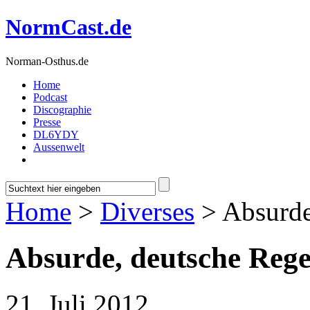
NormCast.de
Norman-Osthus.de
Home
Podcast
Discographie
Presse
DL6YDY
Aussenwelt
Home
>
Diverses
> Absurde
Absurde, deutsche Reg
21. Juli 2012