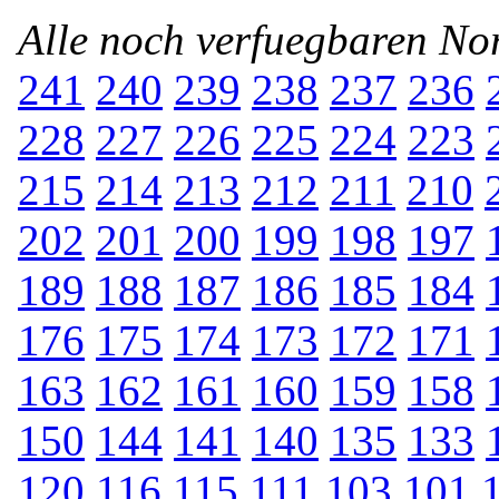
Alle noch verfuegbaren N
241
240
239
238
237
236
228
227
226
225
224
223
215
214
213
212
211
210
202
201
200
199
198
197
189
188
187
186
185
184
176
175
174
173
172
171
163
162
161
160
159
158
150
144
141
140
135
133
120
116
115
111
103
101