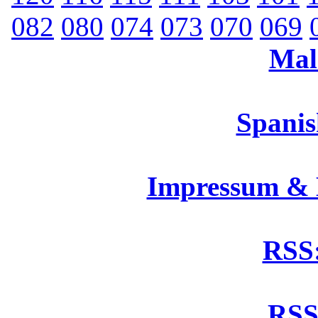
082
080
074
073
070
069
Mal
Spanis
Impressum &
RSS:
RSS