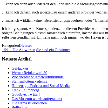
…kann ich dann auch jederzeit den Tarif und die Anschlussgeschwin
…kann ich danach auch jederzeit zu einem anderen Provider wechseln?
…muss ich wirklich keine "Bereitstellungsgebuehren" oder "Umschalt
Ich bin gespannt. Alle Korrespondenz mit diesem Provider war in de
obigen Bedingungen diesmal tatsaechlich eintreffen, kaeme das aus m
selbstverstaendlich ist. Ich frage mich noch immer, wo der Haken ist.
Kategorien
Diverses
1&1 – Die Antworten
Sie sind ein Gewinner
Neueste Artikel
GeHacktes
Werner Reinke wird 80
Woechentliche Amateurfunkrunde
Sternenflottenakademie
Homepage, Podcast und Social Media
Frank Laufenberg
Goodbye, Twitter!
Das Museum wurde aufgeraeumt
Die Firma ist erloschen
Bellissima!