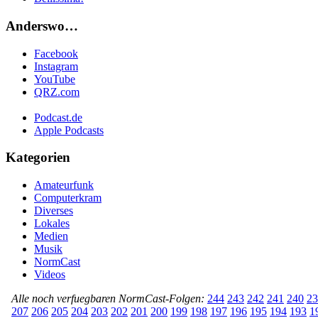
Anderswo…
Facebook
Instagram
YouTube
QRZ.com
Podcast.de
Apple Podcasts
Kategorien
Amateurfunk
Computerkram
Diverses
Lokales
Medien
Musik
NormCast
Videos
Alle noch verfuegbaren NormCast-Folgen:
244
243
242
241
240
23
207
206
205
204
203
202
201
200
199
198
197
196
195
194
193
1