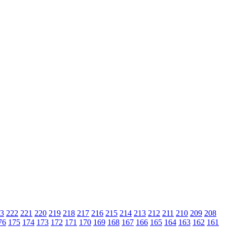
3
222
221
220
219
218
217
216
215
214
213
212
211
210
209
208
76
175
174
173
172
171
170
169
168
167
166
165
164
163
162
161