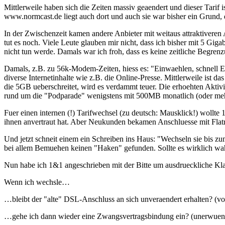
Mittlerweile haben sich die Zeiten massiv geaendert und dieser Tari
www.normcast.de liegt auch dort und auch sie war bisher ein Grund,
In der Zwischenzeit kamen andere Anbieter mit weitaus attraktiveren 
tut es noch. Viele Leute glauben mir nicht, dass ich bisher mit 5 Gi
nicht tun werde. Damals war ich froh, dass es keine zeitliche Begre
Damals, z.B. zu 56k-Modem-Zeiten, hiess es: "Einwaehlen, schnell Em
diverse Internetinhalte wie z.B. die Online-Presse. Mittlerweile ist
die 5GB ueberschreitet, wird es verdammt teuer. Die erhoehten Aktiv
rund um die "Podparade" wenigstens mit 500MB monatlich (oder mehr
Fuer einen internen (!) Tarifwechsel (zu deutsch: Mausklick!) wollt
ihnen anvertraut hat. Aber Neukunden bekamen Anschluesse mit Flatra
Und jetzt schneit einem ein Schreiben ins Haus: "Wechseln sie bis zu
bei allem Bemuehen keinen "Haken" gefunden. Sollte es wirklich wahr 
Nun habe ich 1&1 angeschrieben mit der Bitte um ausdrueckliche Kl
Wenn ich wechsle…
…bleibt der "alte" DSL-Anschluss an sich unveraendert erhalten? (vo
…gehe ich dann wieder eine Zwangsvertragsbindung ein? (unerwuen