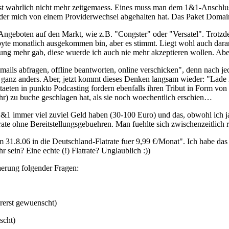
f ist wahrlich nicht mehr zeitgemaess. Eines muss man dem 1&1-Anschlu
 der mich von einem Providerwechsel abgehalten hat. Das Paket Domai
Angeboten auf den Markt, wie z.B. "Congster" oder "Versatel". Trotzde
gabyte monatlich ausgekommen bin, aber es stimmt. Liegt wohl auch dara
nzung mehr gab, diese wuerde ich auch nie mehr akzeptieren wollen. Abe
ails abfragen, offline beantworten, online verschicken", denn nach jed
 das ganz anders. Aber, jetzt kommt dieses Denken langsam wieder: "Lade
itaeten in punkto Podcasting fordern ebenfalls ihren Tribut in Form 
) zu buche geschlagen hat, als sie noch woechentlich erschien…
e 1&1 immer viel zuviel Geld haben (30-100 Euro) und das, obwohl ich 
te ohne Bereitstellungsgebuehren. Man fuehlte sich zwischenzeitlich r
m 31.8.06 in die Deutschland-Flatrate fuer 9,99 €/Monat". Ich habe da
sein? Eine echte (!) Flatrate? Unglaublich :))
aerung folgender Fragen:
rerst gewuenscht)
scht)