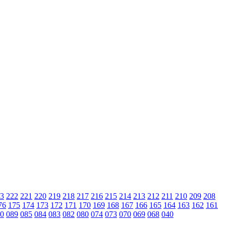
3
222
221
220
219
218
217
216
215
214
213
212
211
210
209
208
76
175
174
173
172
171
170
169
168
167
166
165
164
163
162
161
0
089
085
084
083
082
080
074
073
070
069
068
040