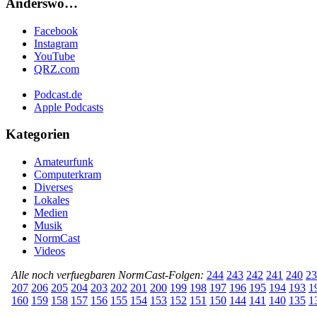
Anderswo…
Facebook
Instagram
YouTube
QRZ.com
Podcast.de
Apple Podcasts
Kategorien
Amateurfunk
Computerkram
Diverses
Lokales
Medien
Musik
NormCast
Videos
Alle noch verfuegbaren NormCast-Folgen:
244
243
242
241
240
23
207
206
205
204
203
202
201
200
199
198
197
196
195
194
193
1
160
159
158
157
156
155
154
153
152
151
150
144
141
140
135
1