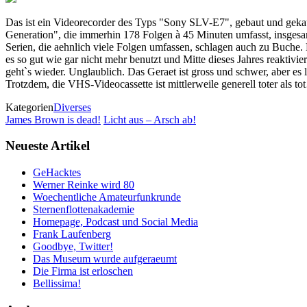
Das ist ein Videorecorder des Typs "Sony SLV-E7", gebaut und gekauf
Generation", die immerhin 178 Folgen à 45 Minuten umfasst, insges
Serien, die aehnlich viele Folgen umfassen, schlagen auch zu Buche. D
es so gut wie gar nicht mehr benutzt und Mitte dieses Jahres reaktivie
geht`s wieder. Unglaublich. Das Geraet ist gross und schwer, aber es 
Trotzdem, die VHS-Videocassette ist mittlerweile generell toter als to
Kategorien
Diverses
James Brown is dead!
Licht aus – Arsch ab!
Neueste Artikel
GeHacktes
Werner Reinke wird 80
Woechentliche Amateurfunkrunde
Sternenflottenakademie
Homepage, Podcast und Social Media
Frank Laufenberg
Goodbye, Twitter!
Das Museum wurde aufgeraeumt
Die Firma ist erloschen
Bellissima!