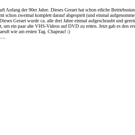
t Anfang der 90er Jahre. Dieses Geraet hat schon etliche Betriebsstun
amt schon zweimal komplett darauf abgespielt (und einmal aufgenomm
ieses Geraet wurde ca. alle drei Jahre einmal aufgeschraubt und gereini
rt, um ein paar alte VHS-Videos auf DVD zu retten. Jetzt gab es den ers
laeuft wie am ersten Tag. Chapeau! :)
t….