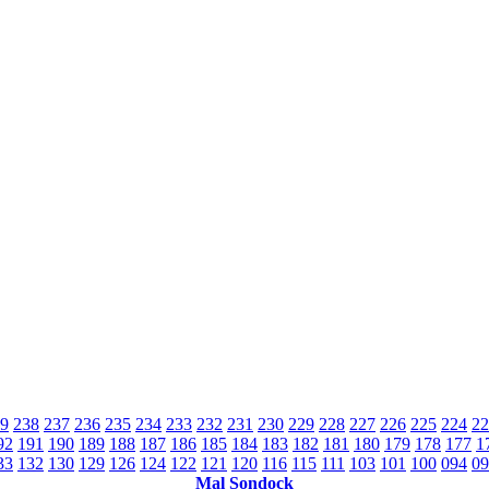
9
238
237
236
235
234
233
232
231
230
229
228
227
226
225
224
22
92
191
190
189
188
187
186
185
184
183
182
181
180
179
178
177
1
33
132
130
129
126
124
122
121
120
116
115
111
103
101
100
094
09
Mal Sondock