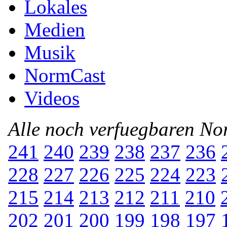
Lokales
Medien
Musik
NormCast
Videos
Alle noch verfuegbaren N
241
240
239
238
237
236
228
227
226
225
224
223
215
214
213
212
211
210
202
201
200
199
198
197