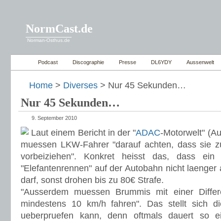
NormCast.de
Norman-Osthus.de
Podcast
Discographie
Presse
DL6YDY
Aussenwelt
Home
>
Diverses
> Nur 45 Sekunden…
Nur 45 Sekunden…
9. September 2010
Laut einem Bericht in der "
ADAC
-Motorwelt" (
muessen LKW-Fahrer "darauf achten, dass sie zu
vorbeiziehen". Konkret heisst das, dass ein
"Elefantenrennen" auf der Autobahn nicht laenger
darf, sonst drohen bis zu 80€ Strafe.
"Ausserdem muessen Brummis mit einer Differ
mindestens 10 km/h fahren". Das stellt sich 
ueberpruefen kann, denn oftmals dauert so e