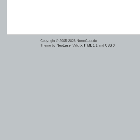
Copyright © 2005-2026 NormCast.de
Theme by
NeoEase
. Valid
XHTML 1.1
and
CSS 3
.