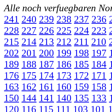
Alle noch verfuegbaren N
241
240
239
238
237
236
228
227
226
225
224
223
215
214
213
212
211
210
202
201
200
199
198
197
189
188
187
186
185
184
176
175
174
173
172
171
163
162
161
160
159
158
150
144
141
140
135
133
120
116
115
111
103
101