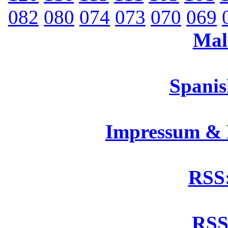
082
080
074
073
070
069
Mal
Spanis
Impressum &
RSS:
RSS