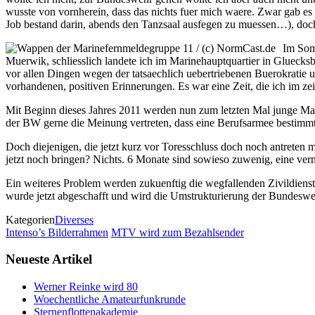
wusste von vornherein, dass das nichts fuer mich waere. Zwar gab es
Job bestand darin, abends den Tanzsaal ausfegen zu muessen…), do
Im Som
Muerwik, schliesslich landete ich im Marinehauptquartier in Gluecksb
vor allen Dingen wegen der tatsaechlich uebertriebenen Buerokratie 
vorhandenen, positiven Erinnerungen. Es war eine Zeit, die ich im ze
Mit Beginn dieses Jahres 2011 werden nun zum letzten Mal junge Mae
der BW gerne die Meinung vertreten, dass eine Berufsarmee bestimmt
Doch diejenigen, die jetzt kurz vor Toresschluss doch noch antreten
jetzt noch bringen? Nichts. 6 Monate sind sowieso zuwenig, eine ver
Ein weiteres Problem werden zukuenftig die wegfallenden Zivildiens
wurde jetzt abgeschafft und wird die Umstrukturierung der Bundesweh
Kategorien
Diverses
Intenso’s Bilderrahmen
MTV wird zum Bezahlsender
Neueste Artikel
Werner Reinke wird 80
Woechentliche Amateurfunkrunde
Sternenflottenakademie