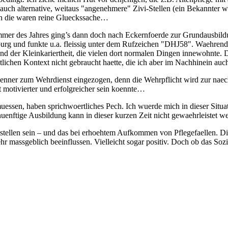
 auch alternative, weitaus "angenehmere" Zivi-Stellen (ein Bekannter 
ch die waren reine Glueckssache…
mer des Jahres ging’s dann doch nach Eckernfoerde zur Grundausbildu
urg und funkte u.a. fleissig unter dem Rufzeichen "DHJ58". Waehrend de
und der Kleinkariertheit, die vielen dort normalen Dingen innewohnte. 
itlichen Kontext nicht gebraucht haette, die ich aber im Nachhinein a
nner zum Wehrdienst eingezogen, denn die Wehrpflicht wird zur naech
 motivierter und erfolgreicher sein koennte…
 muessen, haben sprichwoertliches Pech. Ich wuerde mich in dieser Si
nuenftige Ausbildung kann in dieser kurzen Zeit nicht gewaehrleistet w
tstellen sein – und das bei erhoehtem Aufkommen von Pflegefaellen. Di
r massgeblich beeinflussen. Vielleicht sogar positiv. Doch ob das Soz