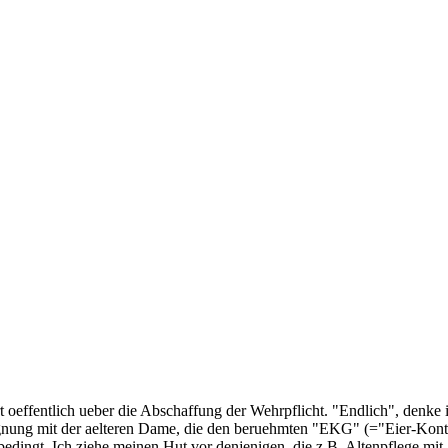
 oeffentlich ueber die Abschaffung der Wehrpflicht. "Endlich", denke i
nung mit der aelteren Dame, die den beruehmten "EKG" (="Eier-Kontrol
bedingt. Ich ziehe meinen Hut vor denjenigen, die z.B. Altenpflege mi