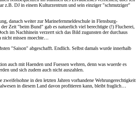
war z.B. DJ in einem Kulturzentrum und sein einziger "schmutziger"
ng, danach weiter zur Marinefernmeldeschule in Flensburg-
r Zeit "beim Bund" gab es natuerlich viel berechtigte (!) Flucherei,
Doch im Nachhinein verzerrt sich das Bild zugunsten der durchaus
uch nicht missen moechte…
sten "Saison" abgeschafft. Endlich. Selbst damals wurde innerhalb
tuation auch mit Haenden und Fuessen wehren, denn was wuerde es
erden und sich zudem auch nicht auszahlen.
e zweifelsohne in den letzten Jahren vorhandene Wehrungerechtigkeit
ialwesen in diesem Land davon profitieren kann, bleibt fraglich…