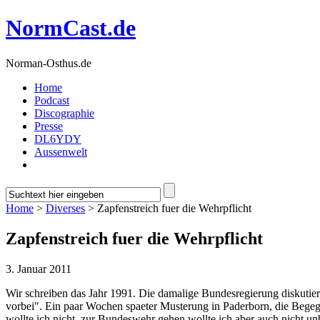
NormCast.de
Norman-Osthus.de
Home
Podcast
Discographie
Presse
DL6YDY
Aussenwelt
Home
>
Diverses
> Zapfenstreich fuer die Wehrpflicht
Zapfenstreich fuer die Wehrpflicht
3. Januar 2011
Wir schreiben das Jahr 1991. Die damalige Bundesregierung diskutiert
vorbei". Ein paar Wochen spaeter Musterung in Paderborn, die Begeg
wollte ich nicht, zur Bundeswehr gehen wollte ich aber auch nicht un