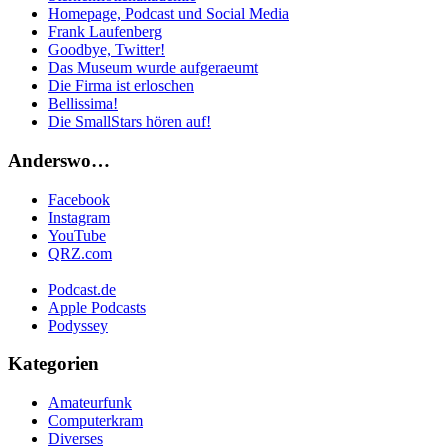
Homepage, Podcast und Social Media
Frank Laufenberg
Goodbye, Twitter!
Das Museum wurde aufgeraeumt
Die Firma ist erloschen
Bellissima!
Die SmallStars hören auf!
Anderswo…
Facebook
Instagram
YouTube
QRZ.com
Podcast.de
Apple Podcasts
Podyssey
Kategorien
Amateurfunk
Computerkram
Diverses