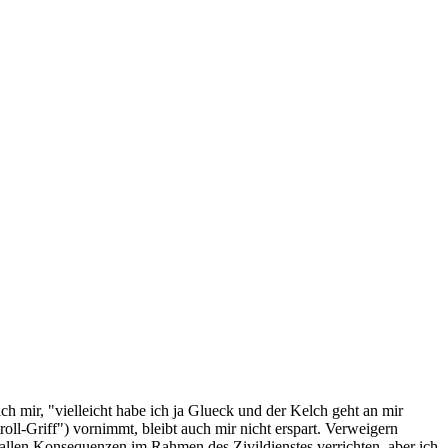
ch mir, "vielleicht habe ich ja Glueck und der Kelch geht an mir
l-Griff") vornimmt, bleibt auch mir nicht erspart. Verweigern
t allen Konsequenzen im Rahmen des Zivildienstes verrichten, aber ich