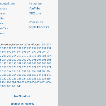
mputerkram
Instagram
erses
YouTube
ales
QRZ.com
dien
Podcast.de
sik
Apple Podcasts
rmCast
eos
och verfuegbaren NormCast-Folgen:
244
243
1
240
239
238
237
236
235
234
233
232
231
9
228
227
226
225
224
223
222
221
220
219
7
216
215
214
213
212
211
210
209
208
207
5
204
203
202
201
200
199
198
197
196
195
3
192
191
190
189
188
187
186
185
184
183
1
180
179
178
177
176
175
174
173
172
171
9
168
167
166
165
164
163
162
161
160
159
7
156
155
154
153
152
151
150
144
141
140
3
132
130
129
126
124
122
121
120
116
115
3
101
100
094
090
089
085
084
083
082
080
3
070
069
068
040
Mal Sondock
Spanish Influences