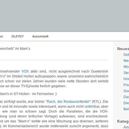
se
DL6YDY
Aussenwelt
Neues
henchefs" im Mam’s
Ge
Wer
Woe
ernsehsender
VOX
aktiv sind, nicht ausgerechnet nach Guetersloh
Ste
" im Ortsteil Hollen aufzupeppen, waere unsereins wahrscheinlich
Hom
ch schon vor vielen Jahren wurden viele nette Stunden dort verlebt
Fra
se an dieser TV-Episode freilich gegeben.
Goo
Da
 verfolgt wurde, war bisher "
Rach, der Restauranttester
" (RTL). Die
Die
und ist innovativ sowie interessant, wenn auch nicht
unfehlbar
, aber
Bel
n", wie man so schoen sagt. Doch die Parallelen, die die VOX-
ung (und deren britischer Vorlage) aufweisen, sind erschreckend-
Kateg
nd um das "Mam’s" wirkte wie eine Mischung aus diversen, aelteren
: Im Kommentarbereich wurde mittlerweile zurecht angemerkt, dass
Ama