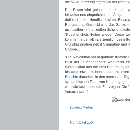
die Rach-Sendung eigentlich der Nachzu
Das Essen wird getestet, die Kueche w
teilweise neu eingerichtet, die Aufgaben 
definiert und letztendlich folgt die Ein
Restaurants. Gespickt wird das Ganze mi
nicht selten in finanziellen Schwierigkei
"Kuechenchefs"-Folge wieder. Diese wi
kommen leider oftmals ziemlich gestellt
Grundfaszination nebst Sympathie und a
Gruppe…
"Die Revolution hat begonnen" troetete 
Bulli der "Kuechenchefs" waehrend ei
Werbeaktion fuer die Neu-Eroeffnung am
bis kaum etwas zu hoeren oder zu lesen. 
Berichte
darueber. In den naechsten Tag
sympathischen Team von Herzen gegoenn
wird wie fast immer die Zeit zeigen. Di
Versuch wert :)
Lokales
,
Medien
NormCast 156