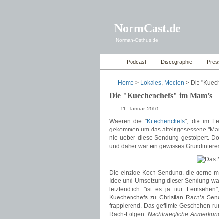
NormCast.de
Norman-Osthus.de
Podcast
Discographie
Pres
Home
>
Lokales
,
Medien
> Die "Kuec
Die "Kuechenchefs" im Mam’s
11. Januar 2010
Waeren die "
Kuechenchefs
", die im F
gekommen um das alteingesessene "Mam’s
nie ueber diese Sendung gestolpert. Do
und daher war ein gewisses Grundinteres
Die einzige Koch-Sendung, die gerne mal
Idee und Umsetzung dieser Sendung war 
letztendlich "ist es ja nur Fernsehe
Kuechenchefs zu Christian Rach’s Send
frappierend. Das gefilmte Geschehen ru
Rach-Folgen.
Nachtraegliche Anmerkung