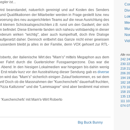
egler ist…
Co
ird beanstandet, natuerlich gereinigt und auf Kosten des Senders
Div
und Qualifikationen der Mitarbeiter werden in Frage gestellt bzw. neu
Lok
schwoerung des neu ausgerichteten Teams auf die neue Ausrichtung des
Me
t kleinen Schicksalsgeschichten z.B. rund um den Gastwirt, der sich
Mu
ten befindet. Diese Elemente fanden sich nahezu vollstaendig in dieser
ederum wirken "wichtig", aber auch kumpelhaft, doch ihre Dialoge
No
-aufgesetzt daher. Dennoch entbehrt das Ganze nicht einer gewissen
Vid
usserdem bleibt ja alles in der Familie, denn VOX gehoert zur RTL-
Alle n
Roberto, der italienische Wirt des "Mam’s" mittels Megaphon aus dem
242
24
ner Fahrt durch die Guetersloher Fussgaengerzone. Das war die
230
22
 Abend. In den hiesigen Lokalmedien war hingegen bis dahin wenig
218
21
Erst relativ kurz vor der Ausstrahlung dieser Sendung gab es
diverse
206
20
en wird das "Mam’s" sicherlich einigen Zulauf bekommen, es sei dem
194
19
t! Doch ob die Massnahmen der "Kuechenchefs" dauerhaft fruchten,
182
18
e "Pizza Kalbzone" und die "Lammsagne" sind aber bestimmt mal einen
170
16
158
15
135
13
111
10
074
07
Big Buck Bunny