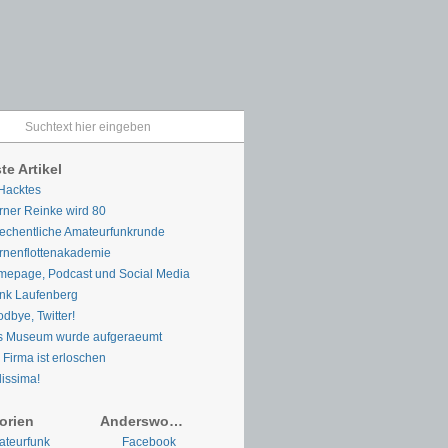
te Artikel
Hacktes
ner Reinke wird 80
chentliche Amateurfunkrunde
rnenflottenakademie
epage, Podcast und Social Media
nk Laufenberg
dbye, Twitter!
s Museum wurde aufgeraeumt
 Firma ist erloschen
lissima!
orien
Anderswo…
teurfunk
Facebook