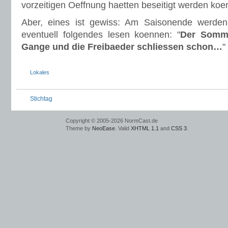
vorzeitigen Oeffnung haetten beseitigt werden koe
Aber, eines ist gewiss: Am Saisonende werde
eventuell folgendes lesen koennen: "
Der Somme
Gange und die Freibaeder schliessen schon…
"
Lokales
Stichtag
Copyright © 2005-2026 NormCast.de
Theme by
NeoEase
. Valid
XHTML 1.1
and
CSS 3
.