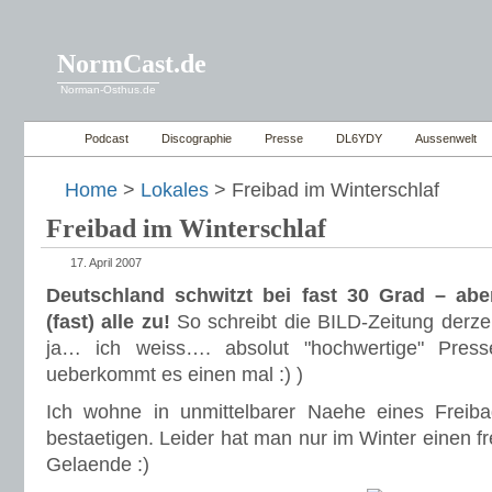
NormCast.de
Norman-Osthus.de
Podcast
Discographie
Presse
DL6YDY
Aussenwelt
Home
>
Lokales
> Freibad im Winterschlaf
Freibad im Winterschlaf
17. April 2007
Deutschland schwitzt bei fast 30 Grad – abe
(fast) alle zu!
So schreibt die BILD-Zeitung derzei
ja… ich weiss…. absolut "hochwertige" Pre
ueberkommt es einen mal :) )
Ich wohne in unmittelbarer Naehe eines Frei
bestaetigen. Leider hat man nur im Winter einen fr
Gelaende :)