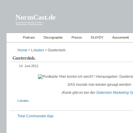
NormCast.de
Norman-Osthus.de
Podcast
Discographie
Presse
DL6YDY
Aussenwelt
Home
>
Lokales
> Guetersloh.
Guetersloh.
14. Juni 2012
DAS musste mal wieder gesagt werden :
(Karte gibt es bei der
Gütersloh Marketing 
Lokales
Total Commander App