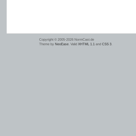
Copyright © 2005-2026 NormCast.de
Theme by
NeoEase
. Valid
XHTML 1.1
and
CSS 3
.