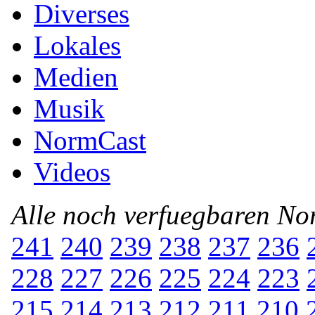
Diverses
Lokales
Medien
Musik
NormCast
Videos
Alle noch verfuegbaren N
241
240
239
238
237
236
228
227
226
225
224
223
215
214
213
212
211
210