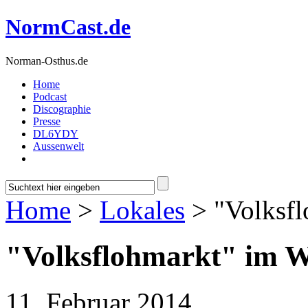
NormCast.de
Norman-Osthus.de
Home
Podcast
Discographie
Presse
DL6YDY
Aussenwelt
Home
>
Lokales
> "Volksfl
"Volksflohmarkt" im W
11. Februar 2014