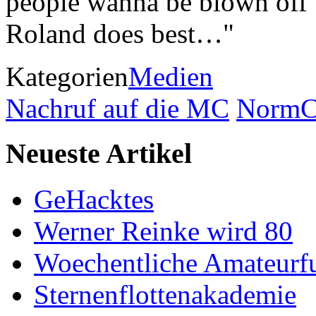
people wanna be blown off t
Roland does best…"
Kategorien
Medien
Nachruf auf die MC
NormC
Neueste Artikel
GeHacktes
Werner Reinke wird 80
Woechentliche Amateurf
Sternenflottenakademie