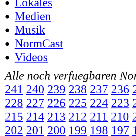
Lokales
Medien
Musik
NormCast
Videos
Alle noch verfuegbaren N
241
240
239
238
237
236
228
227
226
225
224
223
215
214
213
212
211
210
202
201
200
199
198
197