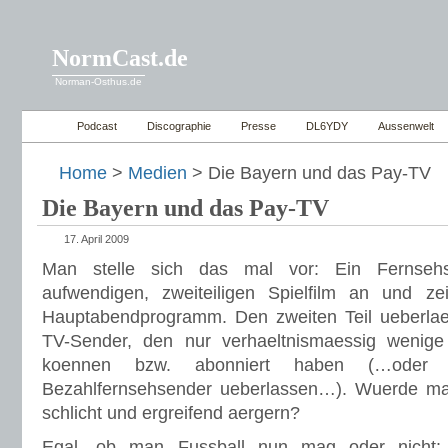
NormCast.de
Norman-Osthus.de
Podcast
Discographie
Presse
DL6YDY
Aussenwelt
Home
>
Medien
> Die Bayern und das Pay-TV
Die Bayern und das Pay-TV
17. April 2009
Man stelle sich das mal vor: Ein Fernsehs
aufwendigen, zweiteiligen Spielfilm an und ze
Hauptabendprogramm. Den zweiten Teil ueberlae
TV-Sender, den nur verhaeltnismaessig wenig
koennen bzw. abonniert haben (…ode
Bezahlfernsehsender ueberlassen…). Wuerde man
schlicht und ergreifend aergern?
Egal, ob man Fussball nun mag oder nicht: