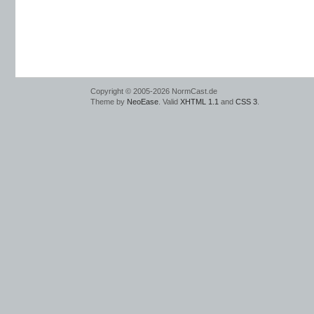
Copyright © 2005-2026 NormCast.de
Theme by
NeoEase
. Valid
XHTML 1.1
and
CSS 3
.