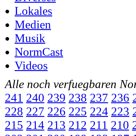
Lokales
Medien
Musik
NormCast
Videos
Alle noch verfuegbaren N
241
240
239
238
237
236
228
227
226
225
224
223
215
214
213
212
211
210