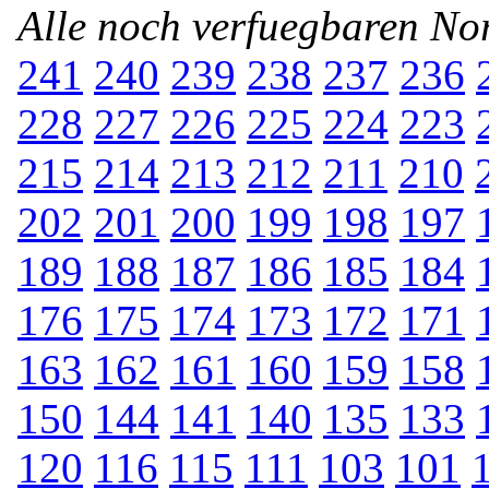
Alle noch verfuegbaren N
241
240
239
238
237
236
228
227
226
225
224
223
215
214
213
212
211
210
202
201
200
199
198
197
189
188
187
186
185
184
176
175
174
173
172
171
163
162
161
160
159
158
150
144
141
140
135
133
120
116
115
111
103
101