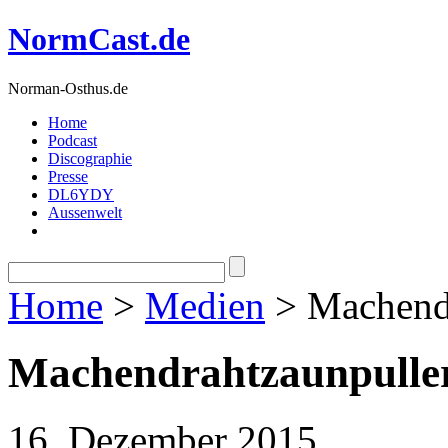
NormCast.de
Norman-Osthus.de
Home
Podcast
Discographie
Presse
DL6YDY
Aussenwelt
Home
>
Medien
> Machendr
Machendrahtzaunpulle
16. Dezember 2015