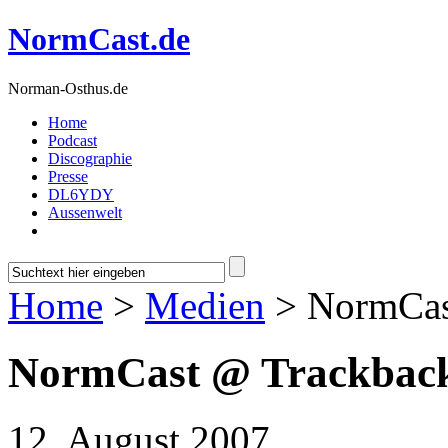
NormCast.de
Norman-Osthus.de
Home
Podcast
Discographie
Presse
DL6YDY
Aussenwelt
Home
>
Medien
> NormCas
NormCast @ Trackback
12. August 2007