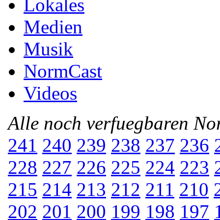
Lokales
Medien
Musik
NormCast
Videos
Alle noch verfuegbaren N
241
240
239
238
237
236
228
227
226
225
224
223
215
214
213
212
211
210
202
201
200
199
198
197