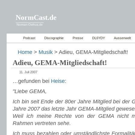
NormCast.de
Norman-Osthus.de
Podcast
Discographie
Presse
DL6YDY
Aussenwelt
Home
>
Musik
> Adieu, GEMA-Mitgliedschaft!
Adieu, GEMA-Mitgliedschaft!
11. Juli 2007
…gefunden bei
Heise
:
"Liebe GEMA,
Ich bin seit Ende der 80er Jahre Mitglied bei de
Jahre 2007 das letzte Jahr GEMA-Mitglied gewes
Weil ich meine Rechte von der GEMA nicht 
Rahmen vertreten sehe.
Ich muss bezahlen oder umständlichste Formalität