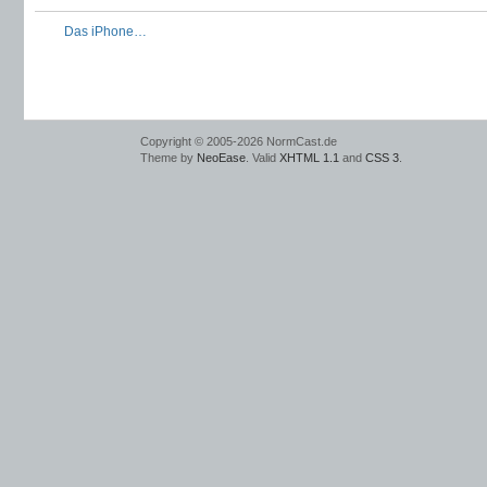
Das iPhone…
Copyright © 2005-2026 NormCast.de
Theme by
NeoEase
. Valid
XHTML 1.1
and
CSS 3
.