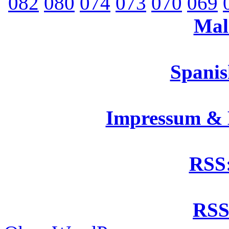
082
080
074
073
070
069
Mal
Spanis
Impressum &
RSS:
RSS