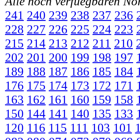
Alle noch verfuegbaren N
241
240
239
238
237
236
228
227
226
225
224
223
215
214
213
212
211
210
202
201
200
199
198
197
189
188
187
186
185
184
176
175
174
173
172
171
163
162
161
160
159
158
150
144
141
140
135
133
120
116
115
111
103
101