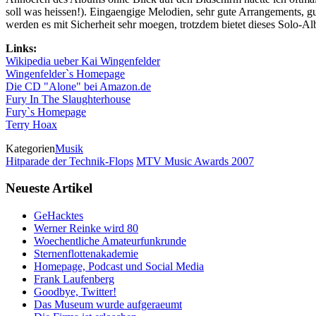
soll was heissen!). Eingaengige Melodien, sehr gute Arrangements, gu
werden es mit Sicherheit sehr moegen, trotzdem bietet dieses Sol
Links:
Wikipedia ueber Kai Wingenfelder
Wingenfelder`s Homepage
Die CD "Alone" bei Amazon.de
Fury In The Slaughterhouse
Fury`s Homepage
Terry Hoax
Kategorien
Musik
Hitparade der Technik-Flops
MTV Music Awards 2007
Neueste Artikel
GeHacktes
Werner Reinke wird 80
Woechentliche Amateurfunkrunde
Sternenflottenakademie
Homepage, Podcast und Social Media
Frank Laufenberg
Goodbye, Twitter!
Das Museum wurde aufgeraeumt