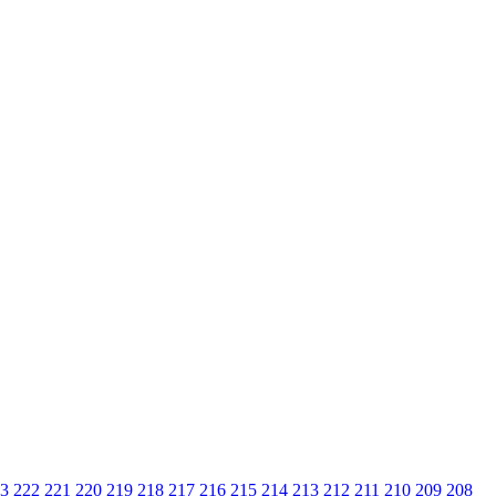
3
222
221
220
219
218
217
216
215
214
213
212
211
210
209
208