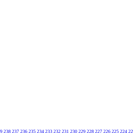
9
238
237
236
235
234
233
232
231
230
229
228
227
226
225
224
22