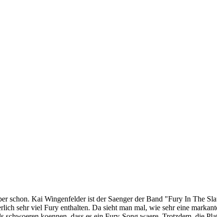
aber schon. Kai Wingenfelder ist der Saenger der Band "Fury In The Sla
tuerlich sehr viel Fury enthalten. Da sieht man mal, wie sehr eine mar
 schwoeren koennen, dass es ein Fury-Song waere. Trotzdem, die Platte