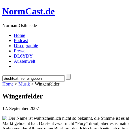
NormCast.de
Norman-Osthus.de
Home
Podcast
Discographie
Presse
DL6YDY
Aussenwelt
Home
>
Musik
> Wingenfelder
Wingenfelder
12. September 2007
Der Name ist wahrscheinlich nicht so bekannt, die Stimme ist es 
Markt gebracht hat. Da steht zwar nicht "Fury" drauf, aber es ist na
Anhoeren des Albums ohne Blick auf den Bidschirm haette ich oftmals