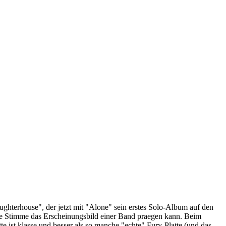
ughterhouse", der jetzt mit "Alone" sein erstes Solo-Album auf den
kante Stimme das Erscheinungsbild einer Band praegen kann. Beim
 ist klasse und besser als so manche "echte" Fury-Platte (und das