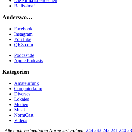
Die Firma ist erloschen
Bellissima!
Anderswo…
Facebook
Instagram
YouTube
QRZ.com
Podcast.de
Apple Podcasts
Kategorien
Amateurfunk
Computerkram
Diverses
Lokales
Medien
Musik
NormCast
Videos
Alle noch verfuegbaren NormCast-Folgen:
244
243
242
241
240
23