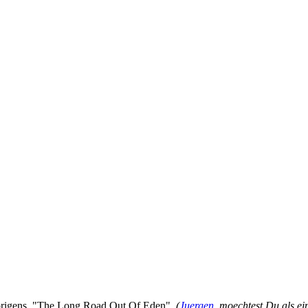
brigens, "The Long Road Out Of Eden".
(
Juergen
, moechtest Du als ei