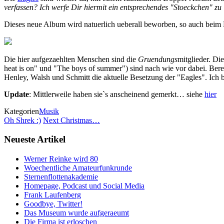
verfassen? Ich werfe Dir hiermit ein entsprechendes "Stoeckchen" zu :
Dieses neue Album wird natuerlich ueberall beworben, so auch bei
Die hier aufgezaehlten Menschen sind die
Gruendungs
mitglieder. Di
heat is on" und "The boys of summer") sind nach wie vor dabei. Bere
Henley, Walsh und Schmitt die aktuelle Besetzung der "Eagles". Ich bi
Update
: Mittlerweile haben sie`s anscheinend gemerkt… siehe
hier
Kategorien
Musik
Oh Shrek :)
Next Christmas…
Neueste Artikel
Werner Reinke wird 80
Woechentliche Amateurfunkrunde
Sternenflottenakademie
Homepage, Podcast und Social Media
Frank Laufenberg
Goodbye, Twitter!
Das Museum wurde aufgeraeumt
Die Firma ist erloschen