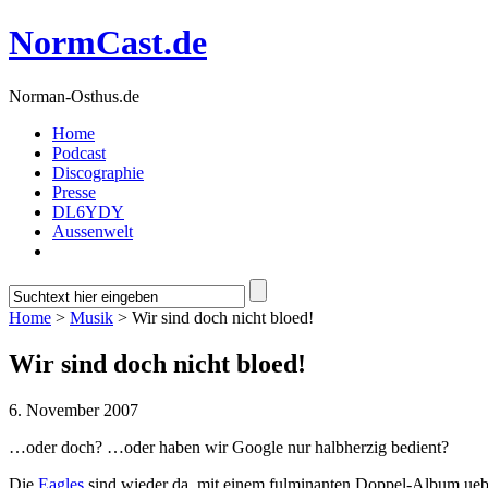
NormCast.de
Norman-Osthus.de
Home
Podcast
Discographie
Presse
DL6YDY
Aussenwelt
Home
>
Musik
> Wir sind doch nicht bloed!
Wir sind doch nicht bloed!
6. November 2007
…oder doch? …oder haben wir Google nur halbherzig bedient?
Die
Eagles
sind wieder da, mit einem fulminanten Doppel-Album ue