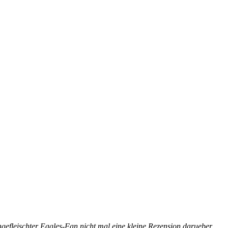
ngefleischter Eagles-Fan nicht mal eine kleine Rezension darueber